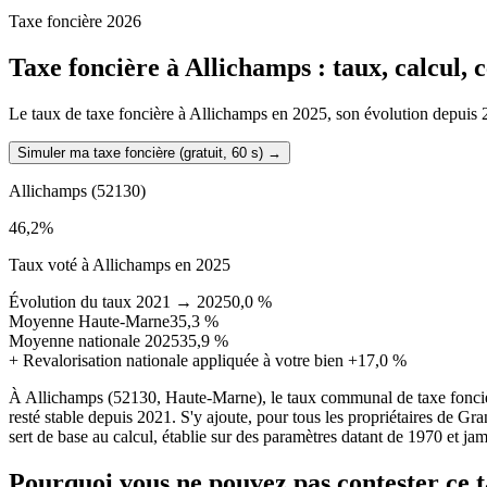
Taxe foncière 2026
Taxe foncière à
Allichamps
: taux, calcul,
Le taux de taxe foncière à Allichamps en 2025, son évolution depuis 202
Simuler ma taxe foncière (gratuit, 60 s)
→
Allichamps
(52130)
46,2
%
Taux voté à Allichamps en 2025
Évolution du taux 2021 → 2025
0,0 %
Moyenne Haute-Marne
35,3 %
Moyenne nationale 2025
35,9 %
+
Revalorisation nationale appliquée à votre bien
+17,0 %
À Allichamps (52130, Haute-Marne), le taux communal de taxe fonciè
resté stable depuis 2021. S'y ajoute, pour tous les propriétaires de Gr
sert de base au calcul, établie sur des paramètres datant de 1970 et jam
Pourquoi vous ne pouvez pas contester ce 