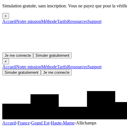
Simulation gratuite, sans inscription.
Vous ne payez que pour la vérifi
×
Accueil
Notre mission
Méthode
Tarifs
Ressources
Support
Je me connecte
Simuler gratuitement
×
Accueil
Notre mission
Méthode
Tarifs
Ressources
Support
Simuler gratuitement
Je me connecte
Accueil
›
France
›
Grand Est
›
Haute-Marne
›
Allichamps