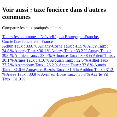
Voir aussi : taxe foncière dans d'autres
communes
Comparez les taux pratiqués ailleurs.
Toutes les communes : Nièvre
Région Bourgogne-Franche-
Comté
Taxe foncière en France
Achun
Taux : 33.6 %
Alligny-Cosne
Taux : 41.5 %
Alluy
Taux :
24.8 %
Amazy
Taux : 30.1 %
Anlezy
Taux : 33.2 %
Annay
Taux :
39.0 %
Anthien
Taux : 28.9 %
Arbourse
Taux : 30.8 %
Arleuf
Taux :
30.1 %
Armes
Taux : 41.6 %
Arquian
Taux : 32.6 %
Arthel
Taux :
27.7 %
Arzembouy
Taux : 26.2 %
Asnan
Taux : 32.8 %
Asnois
Taux : 31.6 %
Aunay-en-Bazois
Taux : 31.6 %
Authiou
Taux : 31.2
%
Avrée
Taux : 30.9 %
Avril-sur-Loire
Taux : 35.3 %
Azy-le-Vif
Taux : 31.9 %