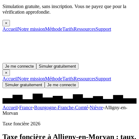
Simulation gratuite, sans inscription.
Vous ne payez que pour la
vérification approfondie.
×
Accueil
Notre mission
Méthode
Tarifs
Ressources
Support
Je me connecte
Simuler gratuitement
×
Accueil
Notre mission
Méthode
Tarifs
Ressources
Support
Simuler gratuitement
Je me connecte
Accueil
›
France
›
Bourgogne-Franche-Comté
›
Nièvre
›
Alligny-en-
Morvan
Taxe foncière 2026
Taxe foncière à
Alligny-en-Morvan
: taux,