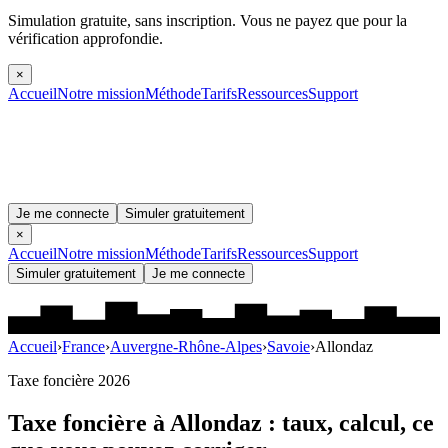
Simulation gratuite, sans inscription.
Vous ne payez que pour la
vérification approfondie.
×
Accueil
Notre mission
Méthode
Tarifs
Ressources
Support
Je me connecte
Simuler gratuitement
×
Accueil
Notre mission
Méthode
Tarifs
Ressources
Support
Simuler gratuitement
Je me connecte
Accueil
›
France
›
Auvergne-Rhône-Alpes
›
Savoie
›
Allondaz
Taxe foncière 2026
Taxe foncière à
Allondaz
: taux, calcul, ce