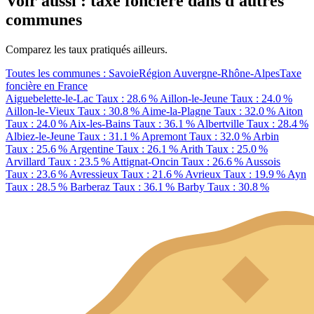
Voir aussi : taxe foncière dans d'autres
communes
Comparez les taux pratiqués ailleurs.
Toutes les communes : Savoie
Région Auvergne-Rhône-Alpes
Taxe
foncière en France
Aiguebelette-le-Lac
Taux : 28.6 %
Aillon-le-Jeune
Taux : 24.0 %
Aillon-le-Vieux
Taux : 30.8 %
Aime-la-Plagne
Taux : 32.0 %
Aiton
Taux : 24.0 %
Aix-les-Bains
Taux : 36.1 %
Albertville
Taux : 28.4 %
Albiez-le-Jeune
Taux : 31.1 %
Apremont
Taux : 32.0 %
Arbin
Taux : 25.6 %
Argentine
Taux : 26.1 %
Arith
Taux : 25.0 %
Arvillard
Taux : 23.5 %
Attignat-Oncin
Taux : 26.6 %
Aussois
Taux : 23.6 %
Avressieux
Taux : 21.6 %
Avrieux
Taux : 19.9 %
Ayn
Taux : 28.5 %
Barberaz
Taux : 36.1 %
Barby
Taux : 30.8 %