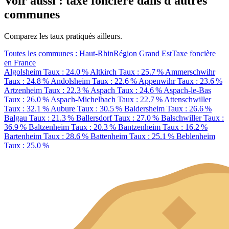
Voir aussi : taxe foncière dans d'autres
communes
Comparez les taux pratiqués ailleurs.
Toutes les communes : Haut-Rhin
Région Grand Est
Taxe foncière
en France
Algolsheim
Taux : 24.0 %
Altkirch
Taux : 25.7 %
Ammerschwihr
Taux : 24.8 %
Andolsheim
Taux : 22.6 %
Appenwihr
Taux : 23.6 %
Artzenheim
Taux : 22.3 %
Aspach
Taux : 24.6 %
Aspach-le-Bas
Taux : 26.0 %
Aspach-Michelbach
Taux : 22.7 %
Attenschwiller
Taux : 32.1 %
Aubure
Taux : 30.5 %
Baldersheim
Taux : 26.6 %
Balgau
Taux : 21.3 %
Ballersdorf
Taux : 27.0 %
Balschwiller
Taux :
36.9 %
Baltzenheim
Taux : 20.3 %
Bantzenheim
Taux : 16.2 %
Bartenheim
Taux : 28.6 %
Battenheim
Taux : 25.1 %
Beblenheim
Taux : 25.0 %