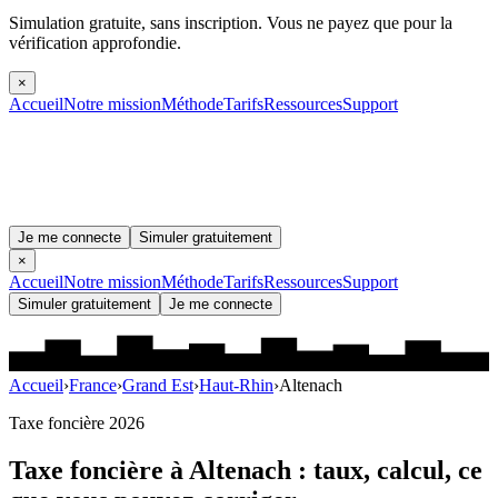
Simulation gratuite, sans inscription.
Vous ne payez que pour la
vérification approfondie.
×
Accueil
Notre mission
Méthode
Tarifs
Ressources
Support
Je me connecte
Simuler gratuitement
×
Accueil
Notre mission
Méthode
Tarifs
Ressources
Support
Simuler gratuitement
Je me connecte
Accueil
›
France
›
Grand Est
›
Haut-Rhin
›
Altenach
Taxe foncière 2026
Taxe foncière à
Altenach
: taux, calcul, ce