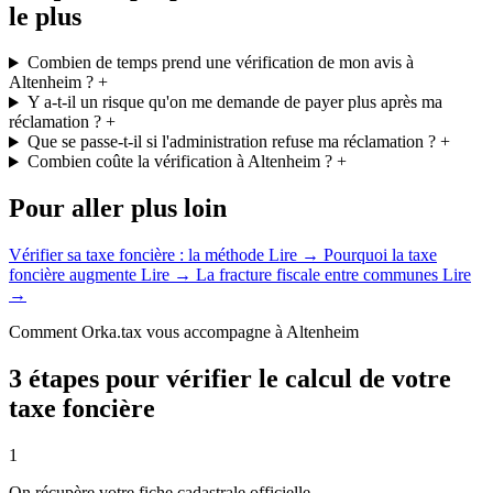
le plus
Combien de temps prend une vérification de mon avis à
Altenheim ?
+
Y a-t-il un risque qu'on me demande de payer plus après ma
réclamation ?
+
Que se passe-t-il si l'administration refuse ma réclamation ?
+
Combien coûte la vérification à Altenheim ?
+
Pour aller plus loin
Vérifier sa taxe foncière : la méthode
Lire →
Pourquoi la taxe
foncière augmente
Lire →
La fracture fiscale entre communes
Lire
→
Comment Orka.tax vous accompagne à Altenheim
3 étapes pour vérifier le calcul de votre
taxe foncière
1
On récupère votre fiche cadastrale officielle