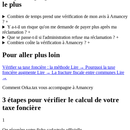
le plus
Combien de temps prend une vérification de mon avis à Amancey
?
+
Y a-t-il un risque qu'on me demande de payer plus après ma
réclamation ?
+
Que se passe-t-il si l'administration refuse ma réclamation ?
+
Combien coûte la vérification à Amancey ?
+
Pour aller plus loin
Vérifier sa taxe foncière : la méthode
Lire →
Pourquoi la taxe
foncière augmente
Lire →
La fracture fiscale entre communes
Lire
→
Comment Orka.tax vous accompagne à Amancey
3 étapes pour vérifier le calcul de votre
taxe foncière
1
On récupère votre fiche cadastrale officielle