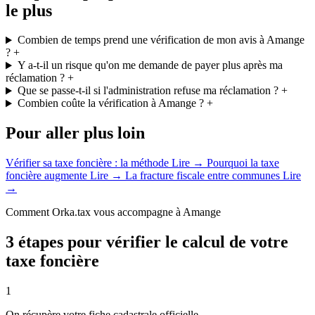
le plus
Combien de temps prend une vérification de mon avis à Amange
?
+
Y a-t-il un risque qu'on me demande de payer plus après ma
réclamation ?
+
Que se passe-t-il si l'administration refuse ma réclamation ?
+
Combien coûte la vérification à Amange ?
+
Pour aller plus loin
Vérifier sa taxe foncière : la méthode
Lire →
Pourquoi la taxe
foncière augmente
Lire →
La fracture fiscale entre communes
Lire
→
Comment Orka.tax vous accompagne à Amange
3 étapes pour vérifier le calcul de votre
taxe foncière
1
On récupère votre fiche cadastrale officielle