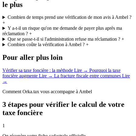
le plus
Combien de temps prend une vérification de mon avis à Ambel ?
+
Y a-t-il un risque qu'on me demande de payer plus après ma
réclamation ?
+
Que se passe-t-il si l'administration refuse ma réclamation ?
+
Combien coûte la vérification à Ambel ?
+
Pour aller plus loin
Vérifier sa taxe foncière : la méthode
Lire →
Pourquoi la taxe
foncière augmente
Lire →
La fracture fiscale entre communes
Lire
→
Comment Orka.tax vous accompagne à Ambel
3 étapes pour vérifier le calcul de votre
taxe foncière
1
On récupère votre fiche cadastrale officielle