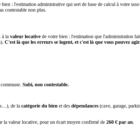
 bien : l'estimation administrative qui sert de base de calcul à votre taxe
pas contestable non plus.
x à la
valeur locative
de votre bien : l'estimation que l'administration fa
s).
C'est là que les erreurs se logent, et c'est là que vous pouvez agir
la commune.
Subi, non contestable.
es…), de la
catégorie du bien
et des
dépendances
(cave, garage, park
ur la valeur locative, pour un écart moyen confirmé de
260 € par an
.