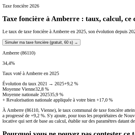
Taxe foncière 2026
Taxe foncière à
Amberre
: taux, calcul, ce
Le taux de taxe foncière à Amberre en 2025, son évolution depuis 2021, 
Simuler ma taxe foncière (gratuit, 60 s)
→
Amberre
(86110)
34,4
%
Taux voté à Amberre en 2025
Évolution du taux 2021 → 2025
+9,2 %
Moyenne Vienne
32,8 %
Moyenne nationale 2025
35,9 %
+
Revalorisation nationale appliquée à votre bien
+17,0 %
À Amberre (86110, Vienne), le taux communal de taxe foncière attei
a progressé de +9,2 %. S'y ajoute, pour tous les propriétaires de Nouv
locative qui sert de base au calcul, établie sur des paramètres datant d
Pourquoi vous ne pouvez pas contester ce 