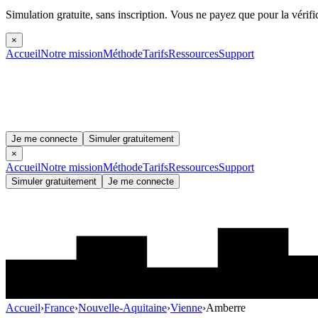
Simulation gratuite, sans inscription.
Vous ne payez que pour la vérifi
×
Accueil
Notre mission
Méthode
Tarifs
Ressources
Support
Je me connecte
Simuler gratuitement
×
Accueil
Notre mission
Méthode
Tarifs
Ressources
Support
Simuler gratuitement
Je me connecte
Accueil
›
France
›
Nouvelle-Aquitaine
›
Vienne
›
Amberre