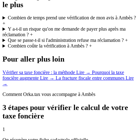
le plus
Combien de temps prend une vérification de mon avis à Ambès ?
+
Y a-t-il un risque qu'on me demande de payer plus après ma
réclamation ?
+
Que se passe-t-il si l'administration refuse ma réclamation ?
+
Combien coûte la vérification à Ambès ?
+
Pour aller plus loin
Vérifier sa taxe foncière : la méthode
Lire →
Pourquoi la taxe
foncière augmente
Lire →
La fracture fiscale entre communes
Lire
→
Comment Orka.tax vous accompagne à Ambès
3 étapes pour vérifier le calcul de votre
taxe foncière
1
On récupère votre fiche cadastrale officielle