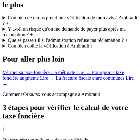
le plus
Combien de temps prend une vérification de mon avis à Ambrault
?
+
Y a-t-il un risque qu'on me demande de payer plus après ma
réclamation ?
+
Que se passe-t-il si l'administration refuse ma réclamation ?
+
Combien coûte la vérification à Ambrault ?
+
Pour aller plus loin
Vérifier sa taxe foncière : la méthode
Lire →
Pourquoi la taxe
foncière augmente
Lire →
La fracture fiscale entre communes
Lire
→
Comment Orka.tax vous accompagne à Ambrault
3 étapes pour vérifier le calcul de votre
taxe foncière
1
On récupère votre fiche cadastrale officielle