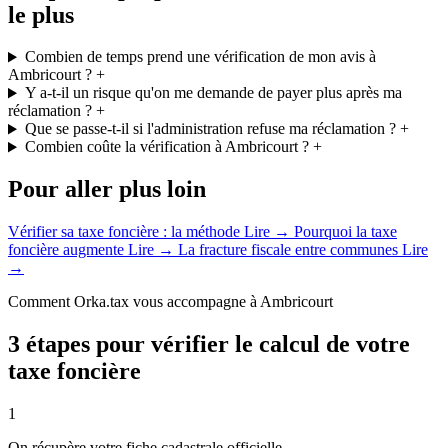
le plus
Combien de temps prend une vérification de mon avis à
Ambricourt ?
+
Y a-t-il un risque qu'on me demande de payer plus après ma
réclamation ?
+
Que se passe-t-il si l'administration refuse ma réclamation ?
+
Combien coûte la vérification à Ambricourt ?
+
Pour aller plus loin
Vérifier sa taxe foncière : la méthode
Lire →
Pourquoi la taxe
foncière augmente
Lire →
La fracture fiscale entre communes
Lire
→
Comment Orka.tax vous accompagne à Ambricourt
3 étapes pour vérifier le calcul de votre
taxe foncière
1
On récupère votre fiche cadastrale officielle