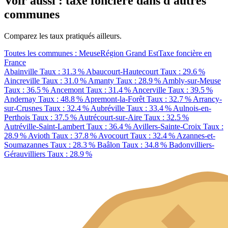
Voir aussi : taxe foncière dans d'autres
communes
Comparez les taux pratiqués ailleurs.
Toutes les communes : Meuse
Région Grand Est
Taxe foncière en
France
Abainville
Taux : 31.3 %
Abaucourt-Hautecourt
Taux : 29.6 %
Aincreville
Taux : 31.0 %
Amanty
Taux : 28.9 %
Ambly-sur-Meuse
Taux : 36.5 %
Ancemont
Taux : 31.4 %
Ancerville
Taux : 39.5 %
Andernay
Taux : 48.8 %
Apremont-la-Forêt
Taux : 32.7 %
Arrancy-
sur-Crusnes
Taux : 32.4 %
Aubréville
Taux : 33.4 %
Aulnois-en-
Perthois
Taux : 37.5 %
Autrécourt-sur-Aire
Taux : 32.5 %
Autréville-Saint-Lambert
Taux : 36.4 %
Avillers-Sainte-Croix
Taux :
28.9 %
Avioth
Taux : 37.8 %
Avocourt
Taux : 32.4 %
Azannes-et-
Soumazannes
Taux : 28.3 %
Baâlon
Taux : 34.8 %
Badonvilliers-
Gérauvilliers
Taux : 28.9 %