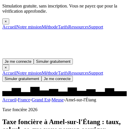
Simulation gratuite, sans inscription.
Vous ne payez que pour la
vérification approfondie.
×
Accueil
Notre mission
Méthode
Tarifs
Ressources
Support
Je me connecte
Simuler gratuitement
×
Accueil
Notre mission
Méthode
Tarifs
Ressources
Support
Simuler gratuitement
Je me connecte
Accueil
›
France
›
Grand Est
›
Meuse
›
Amel-sur-l'Étang
Taxe foncière 2026
Taxe foncière à
Amel-sur-l'Étang
: taux,