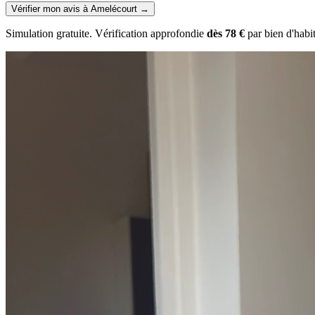
Vérifier mon avis à Amelécourt
→
Simulation gratuite. Vérification approfondie
dès 78 €
par bien d'habi