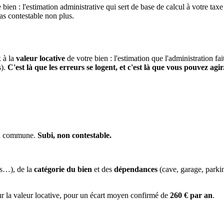
 bien : l'estimation administrative qui sert de base de calcul à votre taxe
pas contestable non plus.
x à la
valeur locative
de votre bien : l'estimation que l'administration fa
s).
C'est là que les erreurs se logent, et c'est là que vous pouvez agir
 la commune.
Subi, non contestable.
es…), de la
catégorie du bien
et des
dépendances
(cave, garage, park
ur la valeur locative, pour un écart moyen confirmé de
260 € par an
.