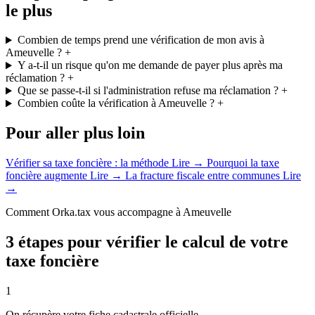
le plus
Combien de temps prend une vérification de mon avis à
Ameuvelle ?
+
Y a-t-il un risque qu'on me demande de payer plus après ma
réclamation ?
+
Que se passe-t-il si l'administration refuse ma réclamation ?
+
Combien coûte la vérification à Ameuvelle ?
+
Pour aller plus loin
Vérifier sa taxe foncière : la méthode
Lire →
Pourquoi la taxe
foncière augmente
Lire →
La fracture fiscale entre communes
Lire
→
Comment Orka.tax vous accompagne à Ameuvelle
3 étapes pour vérifier le calcul de votre
taxe foncière
1
On récupère votre fiche cadastrale officielle