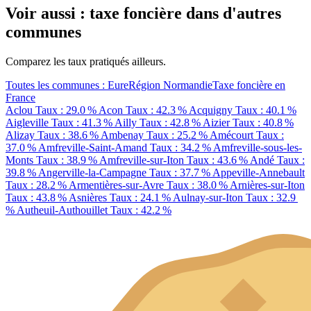
Voir aussi : taxe foncière dans d'autres
communes
Comparez les taux pratiqués ailleurs.
Toutes les communes : Eure
Région Normandie
Taxe foncière en
France
Aclou
Taux : 29.0 %
Acon
Taux : 42.3 %
Acquigny
Taux : 40.1 %
Aigleville
Taux : 41.3 %
Ailly
Taux : 42.8 %
Aizier
Taux : 40.8 %
Alizay
Taux : 38.6 %
Ambenay
Taux : 25.2 %
Amécourt
Taux :
37.0 %
Amfreville-Saint-Amand
Taux : 34.2 %
Amfreville-sous-les-
Monts
Taux : 38.9 %
Amfreville-sur-Iton
Taux : 43.6 %
Andé
Taux :
39.8 %
Angerville-la-Campagne
Taux : 37.7 %
Appeville-Annebault
Taux : 28.2 %
Armentières-sur-Avre
Taux : 38.0 %
Arnières-sur-Iton
Taux : 43.8 %
Asnières
Taux : 24.1 %
Aulnay-sur-Iton
Taux : 32.9
%
Autheuil-Authouillet
Taux : 42.2 %