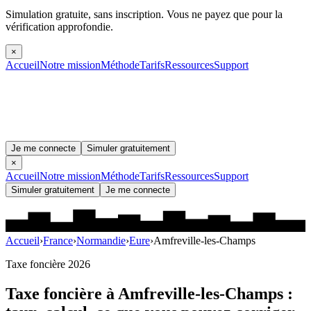
Simulation gratuite, sans inscription.
Vous ne payez que pour la
vérification approfondie.
×
Accueil
Notre mission
Méthode
Tarifs
Ressources
Support
Je me connecte
Simuler gratuitement
×
Accueil
Notre mission
Méthode
Tarifs
Ressources
Support
Simuler gratuitement
Je me connecte
Accueil
›
France
›
Normandie
›
Eure
›
Amfreville-les-Champs
Taxe foncière 2026
Taxe foncière à
Amfreville-les-Champs
: