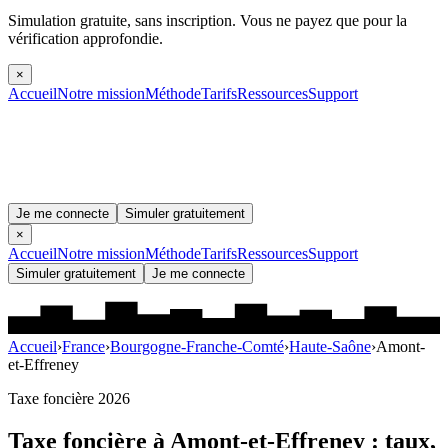
Simulation gratuite, sans inscription.
Vous ne payez que pour la
vérification approfondie.
×
Accueil
Notre mission
Méthode
Tarifs
Ressources
Support
Je me connecte
Simuler gratuitement
×
Accueil
Notre mission
Méthode
Tarifs
Ressources
Support
Simuler gratuitement
Je me connecte
Accueil
›
France
›
Bourgogne-Franche-Comté
›
Haute-Saône
›
Amont-
et-Effreney
Taxe foncière 2026
Taxe foncière à
Amont-et-Effreney
: taux,