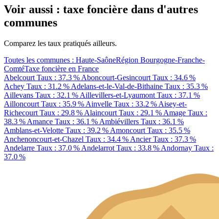
Voir aussi : taxe foncière dans d'autres
communes
Comparez les taux pratiqués ailleurs.
Toutes les communes : Haute-Saône
Région Bourgogne-Franche-
Comté
Taxe foncière en France
Abelcourt
Taux : 37.3 %
Aboncourt-Gesincourt
Taux : 34.6 %
Achey
Taux : 31.2 %
Adelans-et-le-Val-de-Bithaine
Taux : 35.3 %
Aillevans
Taux : 32.1 %
Aillevillers-et-Lyaumont
Taux : 37.1 %
Ailloncourt
Taux : 35.9 %
Ainvelle
Taux : 33.2 %
Aisey-et-
Richecourt
Taux : 29.8 %
Alaincourt
Taux : 29.1 %
Amage
Taux :
38.3 %
Amance
Taux : 36.1 %
Ambiévillers
Taux : 36.1 %
Amblans-et-Velotte
Taux : 39.2 %
Amoncourt
Taux : 35.5 %
Anchenoncourt-et-Chazel
Taux : 34.4 %
Ancier
Taux : 37.3 %
Andelarre
Taux : 37.0 %
Andelarrot
Taux : 33.8 %
Andornay
Taux :
37.0 %