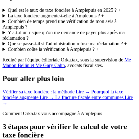
Quel est le taux de taxe foncière à Amplepuis en 2025 ?
+
La taxe foncière augmente-t-elle à Amplepuis ?
+
Combien de temps prend une vérification de mon avis à
Amplepuis ?
+
Y a-t-il un risque qu'on me demande de payer plus après ma
réclamation ?
+
Que se passe-t-il si l'administration refuse ma réclamation ?
+
Combien coûte la vérification à Amplepuis ?
+
Rédigé par l'équipe éditoriale Orka.tax, sous la supervision de
Me
Manon Bellin et Me Gary Cahn
, avocats fiscalistes.
Pour aller plus loin
Vérifier sa taxe foncière : la méthode
Lire →
Pourquoi la taxe
foncière augmente
Lire →
La fracture fiscale entre communes
Lire
→
Comment Orka.tax vous accompagne à Amplepuis
3 étapes pour vérifier le calcul de votre
taxe foncière