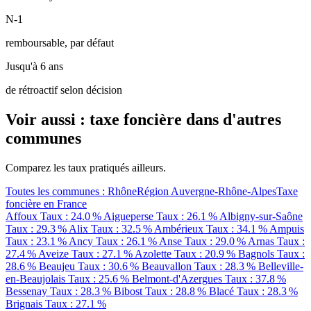
N-1
remboursable, par défaut
Jusqu'à 6 ans
de rétroactif selon décision
Voir aussi : taxe foncière dans d'autres
communes
Comparez les taux pratiqués ailleurs.
Toutes les communes : Rhône
Région Auvergne-Rhône-Alpes
Taxe
foncière en France
Affoux
Taux : 24.0 %
Aigueperse
Taux : 26.1 %
Albigny-sur-Saône
Taux : 29.3 %
Alix
Taux : 32.5 %
Ambérieux
Taux : 34.1 %
Ampuis
Taux : 23.1 %
Ancy
Taux : 26.1 %
Anse
Taux : 29.0 %
Arnas
Taux :
27.4 %
Aveize
Taux : 27.1 %
Azolette
Taux : 20.9 %
Bagnols
Taux :
28.6 %
Beaujeu
Taux : 30.6 %
Beauvallon
Taux : 28.3 %
Belleville-
en-Beaujolais
Taux : 25.6 %
Belmont-d'Azergues
Taux : 37.8 %
Bessenay
Taux : 28.3 %
Bibost
Taux : 28.8 %
Blacé
Taux : 28.3 %
Brignais
Taux : 27.1 %