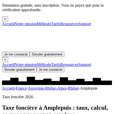
Simulation gratuite, sans inscription.
Vous ne payez que pour la
vérification approfondie.
×
Accueil
Notre mission
Méthode
Tarifs
Ressources
Support
Je me connecte
Simuler gratuitement
×
Accueil
Notre mission
Méthode
Tarifs
Ressources
Support
Simuler gratuitement
Je me connecte
Accueil
›
France
›
Auvergne-Rhône-Alpes
›
Rhône
›
Amplepuis
Taxe foncière 2026
Taxe foncière à
Amplepuis
: taux, calcul,