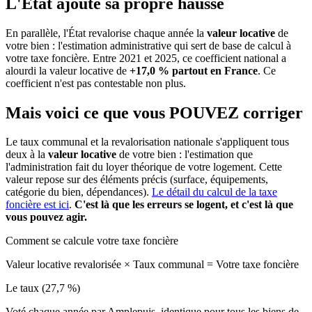
L'État ajoute sa propre hausse
En parallèle, l'État revalorise chaque année la
valeur locative
de
votre bien : l'estimation administrative qui sert de base de calcul à
votre taxe foncière. Entre 2021 et 2025, ce coefficient national a
alourdi la valeur locative de
+17,0 % partout en France
. Ce
coefficient n'est pas contestable non plus.
Mais voici ce que vous
POUVEZ
corriger
Le taux communal et la revalorisation nationale s'appliquent tous
deux à la
valeur locative
de votre bien : l'estimation que
l'administration fait du loyer théorique de votre logement. Cette
valeur repose sur des éléments précis (surface, équipements,
catégorie du bien, dépendances).
Le détail du calcul de la taxe
foncière est ici
.
C'est là que les erreurs se logent, et c'est là que
vous pouvez agir.
Comment se calcule votre taxe foncière
Valeur locative revalorisée
×
Taux communal
=
Votre taxe foncière
Le taux (27,7 %)
Voté chaque année par Amplepuis, identique pour tous les biens de