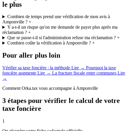
le plus
Combien de temps prend une vérification de mon avis à
Amponville ?
+
Y a-t-il un risque qu'on me demande de payer plus après ma
réclamation ?
+
Que se passe-t-il si l'administration refuse ma réclamation ?
+
Combien coûte la vérification à Amponville ?
+
Pour aller plus loin
Vérifier sa taxe foncière : la méthode
Lire →
Pourquoi la taxe
foncière augmente
Lire →
La fracture fiscale entre communes
Lire
→
Comment Orka.tax vous accompagne à Amponville
3 étapes pour vérifier le calcul de votre
taxe foncière
1
On récupère votre fiche cadastrale officielle