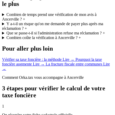
le plus
Combien de temps prend une vérification de mon avis à
Ancerville ?
+
Y a-t-il un risque qu'on me demande de payer plus après ma
réclamation ?
+
Que se passe-t-il si l'administration refuse ma réclamation ?
+
Combien coûte la vérification à Ancerville ?
+
Pour aller plus loin
Vérifier sa taxe foncière : la méthode
Lire →
Pourquoi la taxe
foncière augmente
Lire →
La fracture fiscale entre communes
Lire
→
Comment Orka.tax vous accompagne à Ancerville
3 étapes pour vérifier le calcul de votre
taxe foncière
1
On récupère votre fiche cadastrale officielle