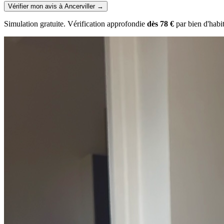
Vérifier mon avis à Ancerviller
→
Simulation gratuite. Vérification approfondie
dès 78 €
par bien d'habi