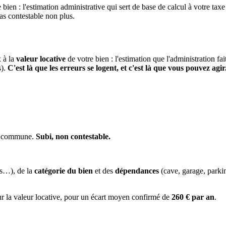
 bien : l'estimation administrative qui sert de base de calcul à votre taxe
pas contestable non plus.
x à la
valeur locative
de votre bien : l'estimation que l'administration fa
s).
C'est là que les erreurs se logent, et c'est là que vous pouvez agir
la commune.
Subi, non contestable.
es…), de la
catégorie du bien
et des
dépendances
(cave, garage, park
ur la valeur locative, pour un écart moyen confirmé de
260 € par an
.