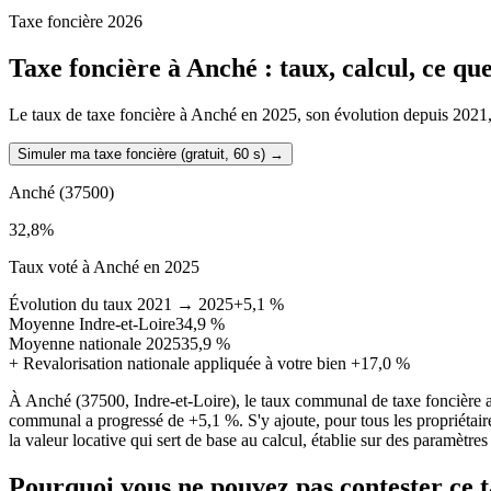
Taxe foncière 2026
Taxe foncière à
Anché
: taux, calcul, ce q
Le taux de taxe foncière à Anché en 2025, son évolution depuis 2021, la
Simuler ma taxe foncière (gratuit, 60 s)
→
Anché
(37500)
32,8
%
Taux voté à Anché en 2025
Évolution du taux 2021 → 2025
+5,1 %
Moyenne Indre-et-Loire
34,9 %
Moyenne nationale 2025
35,9 %
+
Revalorisation nationale appliquée à votre bien
+17,0 %
À Anché (37500, Indre-et-Loire), le taux communal de taxe foncière 
communal a progressé de +5,1 %. S'y ajoute, pour tous les propriétair
la valeur locative qui sert de base au calcul, établie sur des paramètre
Pourquoi vous ne pouvez pas contester ce 