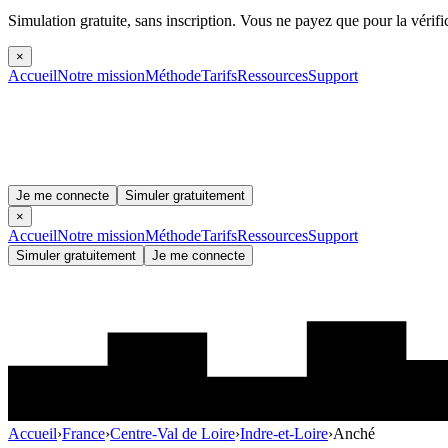
Simulation gratuite, sans inscription.
Vous ne payez que pour la vérifi
×
Accueil
Notre mission
Méthode
Tarifs
Ressources
Support
Je me connecte
Simuler gratuitement
×
Accueil
Notre mission
Méthode
Tarifs
Ressources
Support
Simuler gratuitement
Je me connecte
Accueil
›
France
›
Centre-Val de Loire
›
Indre-et-Loire
›
Anché