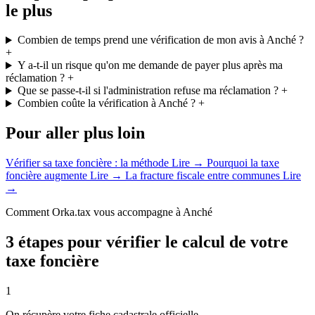
le plus
Combien de temps prend une vérification de mon avis à Anché ?
+
Y a-t-il un risque qu'on me demande de payer plus après ma
réclamation ?
+
Que se passe-t-il si l'administration refuse ma réclamation ?
+
Combien coûte la vérification à Anché ?
+
Pour aller plus loin
Vérifier sa taxe foncière : la méthode
Lire →
Pourquoi la taxe
foncière augmente
Lire →
La fracture fiscale entre communes
Lire
→
Comment Orka.tax vous accompagne à Anché
3 étapes pour vérifier le calcul de votre
taxe foncière
1
On récupère votre fiche cadastrale officielle