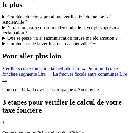
le plus
Combien de temps prend une vérification de mon avis à
Ancienville ?
+
Y a-t-il un risque qu'on me demande de payer plus après ma
réclamation ?
+
Que se passe-t-il si l'administration refuse ma réclamation ?
+
Combien coûte la vérification à Ancienville ?
+
Pour aller plus loin
Vérifier sa taxe foncière : la méthode
Lire →
Pourquoi la taxe
foncière augmente
Lire →
La fracture fiscale entre communes
Lire
→
Comment Orka.tax vous accompagne à Ancienville
3 étapes pour vérifier le calcul de votre
taxe foncière
1
On récupère votre fiche cadastrale officielle