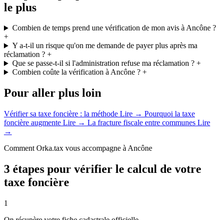
le plus
Combien de temps prend une vérification de mon avis à Ancône ?
+
Y a-t-il un risque qu'on me demande de payer plus après ma
réclamation ?
+
Que se passe-t-il si l'administration refuse ma réclamation ?
+
Combien coûte la vérification à Ancône ?
+
Pour aller plus loin
Vérifier sa taxe foncière : la méthode
Lire →
Pourquoi la taxe
foncière augmente
Lire →
La fracture fiscale entre communes
Lire
→
Comment Orka.tax vous accompagne à Ancône
3 étapes pour vérifier le calcul de votre
taxe foncière
1
On récupère votre fiche cadastrale officielle