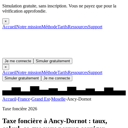
Simulation gratuite, sans inscription.
Vous ne payez que pour la
vérification approfondie.
×
Accueil
Notre mission
Méthode
Tarifs
Ressources
Support
Je me connecte
Simuler gratuitement
×
Accueil
Notre mission
Méthode
Tarifs
Ressources
Support
Simuler gratuitement
Je me connecte
Accueil
›
France
›
Grand Est
›
Moselle
›
Ancy-Dornot
Taxe foncière 2026
Taxe foncière à
Ancy-Dornot
: taux,