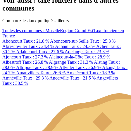
Voir aussi : taxe foncière dans d'autres
communes
Comparez les taux pratiqués ailleurs.
Toutes les communes : Moselle
Région Grand Est
Taxe foncière en
France
Aboncourt
Taux : 21.8 %
Aboncourt-sur-Seille
Taux : 25.3 %
Abreschviller
Taux : 24.4 %
Achain
Taux : 24.3 %
Achen
Taux :
30.2 %
Adaincourt
Taux : 27.6 %
Adelange
Taux : 23.3 %
Ajoncourt
Taux : 27.3 %
Alaincourt-la-Côte
Taux : 28.9 %
Albestroff
Taux : 26.8 %
Algrange
Taux : 31.3 %
Alsting
Taux :
28.0 %
Altrippe
Taux : 28.9 %
Altviller
Taux : 26.9 %
Alzing
Taux :
24.7 %
Amanvillers
Taux : 26.6 %
Amelécourt
Taux : 18.3 %
Amnéville
Taux : 29.3 %
Ancerville
Taux : 21.5 %
Angevillers
Taux : 38.5 %