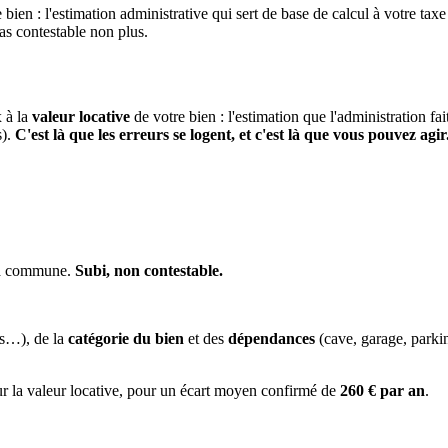
 bien : l'estimation administrative qui sert de base de calcul à votre taxe
pas contestable non plus.
x à la
valeur locative
de votre bien : l'estimation que l'administration fa
s).
C'est là que les erreurs se logent, et c'est là que vous pouvez agir
 la commune.
Subi, non contestable.
es…), de la
catégorie du bien
et des
dépendances
(cave, garage, park
ur la valeur locative, pour un écart moyen confirmé de
260 € par an
.