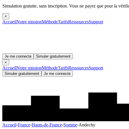
Simulation gratuite, sans inscription.
Vous ne payez que pour la vérifi
×
Accueil
Notre mission
Méthode
Tarifs
Ressources
Support
Je me connecte
Simuler gratuitement
×
Accueil
Notre mission
Méthode
Tarifs
Ressources
Support
Simuler gratuitement
Je me connecte
Accueil
›
France
›
Hauts-de-France
›
Somme
›
Andechy