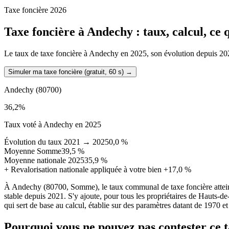
Taxe foncière 2026
Taxe foncière à
Andechy
: taux, calcul, ce
Le taux de taxe foncière à Andechy en 2025, son évolution depuis 2021, 
Simuler ma taxe foncière (gratuit, 60 s)
→
Andechy
(80700)
36,2
%
Taux voté à Andechy en 2025
Évolution du taux 2021 → 2025
0,0 %
Moyenne Somme
39,5 %
Moyenne nationale 2025
35,9 %
+
Revalorisation nationale appliquée à votre bien
+17,0 %
À Andechy (80700, Somme), le taux communal de taxe foncière attein
stable depuis 2021. S'y ajoute, pour tous les propriétaires de Hauts-d
qui sert de base au calcul, établie sur des paramètres datant de 1970 et
Pourquoi vous ne pouvez pas contester ce 