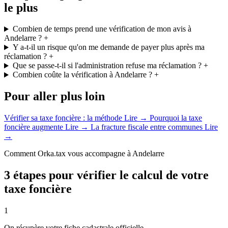
le plus
Combien de temps prend une vérification de mon avis à
Andelarre ?
+
Y a-t-il un risque qu'on me demande de payer plus après ma
réclamation ?
+
Que se passe-t-il si l'administration refuse ma réclamation ?
+
Combien coûte la vérification à Andelarre ?
+
Pour aller plus loin
Vérifier sa taxe foncière : la méthode
Lire →
Pourquoi la taxe
foncière augmente
Lire →
La fracture fiscale entre communes
Lire
→
Comment Orka.tax vous accompagne à Andelarre
3 étapes pour vérifier le calcul de votre
taxe foncière
1
On récupère votre fiche cadastrale officielle