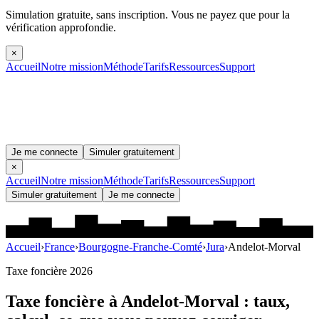
Simulation gratuite, sans inscription.
Vous ne payez que pour la
vérification approfondie.
×
Accueil
Notre mission
Méthode
Tarifs
Ressources
Support
Je me connecte
Simuler gratuitement
×
Accueil
Notre mission
Méthode
Tarifs
Ressources
Support
Simuler gratuitement
Je me connecte
Accueil
›
France
›
Bourgogne-Franche-Comté
›
Jura
›
Andelot-Morval
Taxe foncière 2026
Taxe foncière à
Andelot-Morval
: taux,