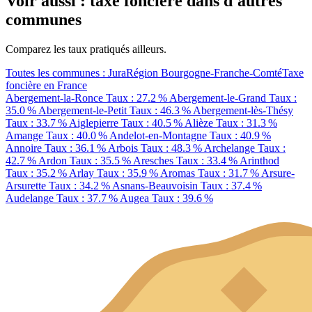
Voir aussi : taxe foncière dans d'autres
communes
Comparez les taux pratiqués ailleurs.
Toutes les communes : Jura
Région Bourgogne-Franche-Comté
Taxe
foncière en France
Abergement-la-Ronce
Taux : 27.2 %
Abergement-le-Grand
Taux :
35.0 %
Abergement-le-Petit
Taux : 46.3 %
Abergement-lès-Thésy
Taux : 33.7 %
Aiglepierre
Taux : 40.5 %
Alièze
Taux : 31.3 %
Amange
Taux : 40.0 %
Andelot-en-Montagne
Taux : 40.9 %
Annoire
Taux : 36.1 %
Arbois
Taux : 48.3 %
Archelange
Taux :
42.7 %
Ardon
Taux : 35.5 %
Aresches
Taux : 33.4 %
Arinthod
Taux : 35.2 %
Arlay
Taux : 35.9 %
Aromas
Taux : 31.7 %
Arsure-
Arsurette
Taux : 34.2 %
Asnans-Beauvoisin
Taux : 37.4 %
Audelange
Taux : 37.7 %
Augea
Taux : 39.6 %