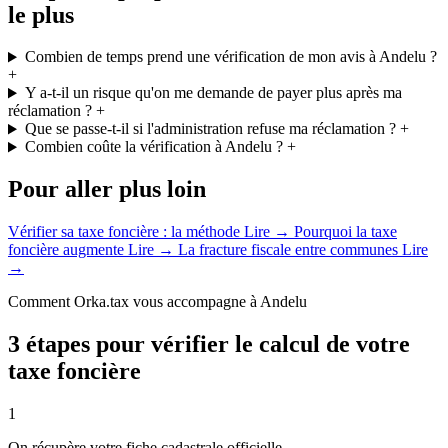
le plus
Combien de temps prend une vérification de mon avis à Andelu ?
+
Y a-t-il un risque qu'on me demande de payer plus après ma
réclamation ?
+
Que se passe-t-il si l'administration refuse ma réclamation ?
+
Combien coûte la vérification à Andelu ?
+
Pour aller plus loin
Vérifier sa taxe foncière : la méthode
Lire →
Pourquoi la taxe
foncière augmente
Lire →
La fracture fiscale entre communes
Lire
→
Comment Orka.tax vous accompagne à Andelu
3 étapes pour vérifier le calcul de votre
taxe foncière
1
On récupère votre fiche cadastrale officielle