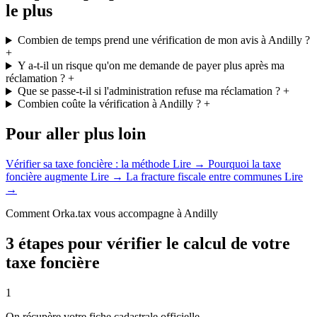
le plus
Combien de temps prend une vérification de mon avis à Andilly ?
+
Y a-t-il un risque qu'on me demande de payer plus après ma
réclamation ?
+
Que se passe-t-il si l'administration refuse ma réclamation ?
+
Combien coûte la vérification à Andilly ?
+
Pour aller plus loin
Vérifier sa taxe foncière : la méthode
Lire →
Pourquoi la taxe
foncière augmente
Lire →
La fracture fiscale entre communes
Lire
→
Comment Orka.tax vous accompagne à Andilly
3 étapes pour vérifier le calcul de votre
taxe foncière
1
On récupère votre fiche cadastrale officielle