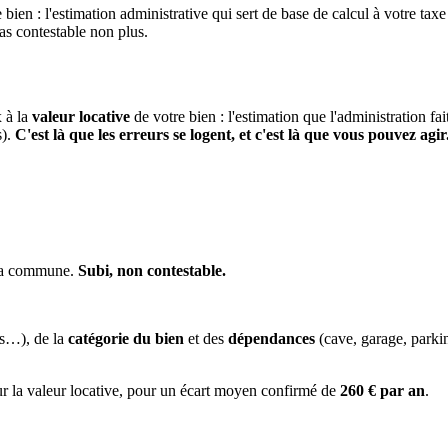
 bien : l'estimation administrative qui sert de base de calcul à votre taxe
pas contestable non plus.
x à la
valeur locative
de votre bien : l'estimation que l'administration fa
s).
C'est là que les erreurs se logent, et c'est là que vous pouvez agir
 la commune.
Subi, non contestable.
es…), de la
catégorie du bien
et des
dépendances
(cave, garage, park
ur la valeur locative, pour un écart moyen confirmé de
260 € par an
.