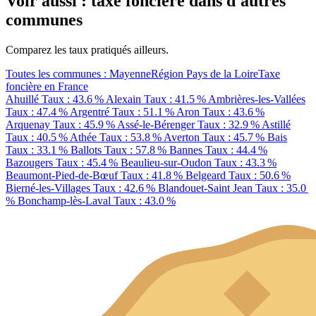
Voir aussi : taxe foncière dans d'autres
communes
Comparez les taux pratiqués ailleurs.
Toutes les communes : Mayenne
Région Pays de la Loire
Taxe
foncière en France
Ahuillé
Taux : 43.6 %
Alexain
Taux : 41.5 %
Ambrières-les-Vallées
Taux : 47.4 %
Argentré
Taux : 51.1 %
Aron
Taux : 43.6 %
Arquenay
Taux : 45.9 %
Assé-le-Bérenger
Taux : 32.9 %
Astillé
Taux : 40.5 %
Athée
Taux : 53.8 %
Averton
Taux : 45.7 %
Bais
Taux : 33.1 %
Ballots
Taux : 57.8 %
Bannes
Taux : 44.4 %
Bazougers
Taux : 45.4 %
Beaulieu-sur-Oudon
Taux : 43.3 %
Beaumont-Pied-de-Bœuf
Taux : 41.8 %
Belgeard
Taux : 50.6 %
Bierné-les-Villages
Taux : 42.6 %
Blandouet-Saint Jean
Taux : 35.0
%
Bonchamp-lès-Laval
Taux : 43.0 %