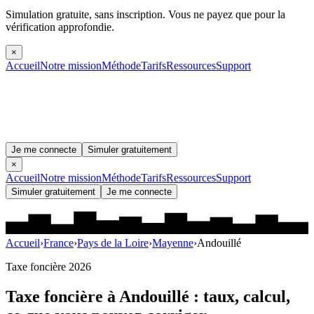
Simulation gratuite, sans inscription.
Vous ne payez que pour la
vérification approfondie.
×
Accueil
Notre mission
Méthode
Tarifs
Ressources
Support
Je me connecte
Simuler gratuitement
×
Accueil
Notre mission
Méthode
Tarifs
Ressources
Support
Simuler gratuitement
Je me connecte
Accueil
›
France
›
Pays de la Loire
›
Mayenne
›
Andouillé
Taxe foncière 2026
Taxe foncière à
Andouillé
: taux, calcul,