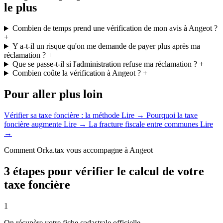
le plus
Combien de temps prend une vérification de mon avis à Angeot ?
+
Y a-t-il un risque qu'on me demande de payer plus après ma
réclamation ?
+
Que se passe-t-il si l'administration refuse ma réclamation ?
+
Combien coûte la vérification à Angeot ?
+
Pour aller plus loin
Vérifier sa taxe foncière : la méthode
Lire →
Pourquoi la taxe
foncière augmente
Lire →
La fracture fiscale entre communes
Lire
→
Comment Orka.tax vous accompagne à Angeot
3 étapes pour vérifier le calcul de votre
taxe foncière
1
On récupère votre fiche cadastrale officielle