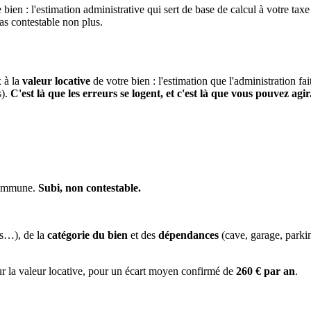
 bien : l'estimation administrative qui sert de base de calcul à votre taxe
pas contestable non plus.
x à la
valeur locative
de votre bien : l'estimation que l'administration fa
s).
C'est là que les erreurs se logent, et c'est là que vous pouvez agir
 commune.
Subi, non contestable.
es…), de la
catégorie du bien
et des
dépendances
(cave, garage, park
ur la valeur locative, pour un écart moyen confirmé de
260 € par an
.