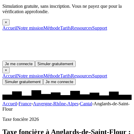
Simulation gratuite, sans inscription.
Vous ne payez que pour la
vérification approfondie.
×
Accueil
Notre mission
Méthode
Tarifs
Ressources
Support
Je me connecte
Simuler gratuitement
×
Accueil
Notre mission
Méthode
Tarifs
Ressources
Support
Simuler gratuitement
Je me connecte
Accueil
›
France
›
Auvergne-Rhône-Alpes
›
Cantal
›
Anglards-de-Saint-
Flour
Taxe foncière 2026
Taxe foncière à
Anglards-de-Saint-Flour
: