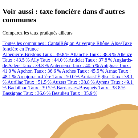
Voir aussi : taxe foncière dans d'autres
communes
Comparez les taux pratiqués ailleurs.
Toutes les communes : Cantal
Région Auvergne-Rhône-Alpes
Taxe
foncière en France
Albepierre-Bredons
Taux : 39.8 %
Allanche
Taux : 38.9 %
Alleuze
Taux : 43.5 %
Ally
Taux : 44.0 %
Andelat
Taux : 37.8 %
Anglards-
de-Salers
Taux : 39.8 %
Anterrieux
Taux : 40.5 %
Antignac
Taux :
41.0 %
Apchon
Taux : 36.6 %
Arches
Taux : 45.5 %
Arnac
Taux :
48.1 %
Arpajon-sur-Cère
Taux : 50.0 %
Auriac-l'Église
Taux : 38.1
%
Aurillac
Taux : 51.5 %
Auzers
Taux : 38.8 %
Ayrens
Taux : 49.1
%
Badailhac
Taux : 39.5 %
Barriac-les-Bosquets
Taux : 38.8 %
Bassignac
Taux : 36.6 %
Beaulieu
Taux : 35.9 %