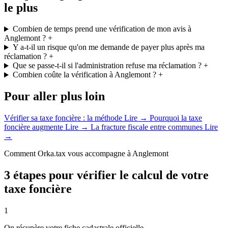
le plus
Combien de temps prend une vérification de mon avis à
Anglemont ?
+
Y a-t-il un risque qu'on me demande de payer plus après ma
réclamation ?
+
Que se passe-t-il si l'administration refuse ma réclamation ?
+
Combien coûte la vérification à Anglemont ?
+
Pour aller plus loin
Vérifier sa taxe foncière : la méthode
Lire →
Pourquoi la taxe
foncière augmente
Lire →
La fracture fiscale entre communes
Lire
→
Comment Orka.tax vous accompagne à Anglemont
3 étapes pour vérifier le calcul de votre
taxe foncière
1
On récupère votre fiche cadastrale officielle