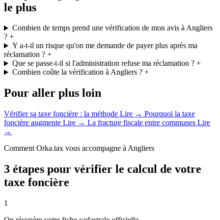
le plus
Combien de temps prend une vérification de mon avis à Angliers
?
+
Y a-t-il un risque qu'on me demande de payer plus après ma
réclamation ?
+
Que se passe-t-il si l'administration refuse ma réclamation ?
+
Combien coûte la vérification à Angliers ?
+
Pour aller plus loin
Vérifier sa taxe foncière : la méthode
Lire →
Pourquoi la taxe
foncière augmente
Lire →
La fracture fiscale entre communes
Lire
→
Comment Orka.tax vous accompagne à Angliers
3 étapes pour vérifier le calcul de votre
taxe foncière
1
On récupère votre fiche cadastrale officielle