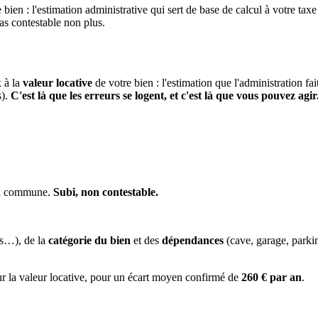
 bien : l'estimation administrative qui sert de base de calcul à votre taxe
pas contestable non plus.
x à la
valeur locative
de votre bien : l'estimation que l'administration fa
s).
C'est là que les erreurs se logent, et c'est là que vous pouvez agir
 la commune.
Subi, non contestable.
es…), de la
catégorie du bien
et des
dépendances
(cave, garage, park
ur la valeur locative, pour un écart moyen confirmé de
260 € par an
.