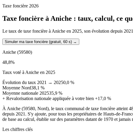
Taxe foncière 2026
Taxe foncière à
Aniche
: taux, calcul, ce q
Le taux de taxe foncière à Aniche en 2025, son évolution depuis 2021, l
Simuler ma taxe foncière (gratuit, 60 s)
→
Aniche
(59580)
48,8
%
Taux voté à Aniche en 2025
Évolution du taux 2021 → 2025
0,0 %
Moyenne Nord
38,1 %
Moyenne nationale 2025
35,9 %
+
Revalorisation nationale appliquée à votre bien
+17,0 %
À Aniche (59580, Nord), le taux communal de taxe foncière atteint 4
depuis 2021. S'y ajoute, pour tous les propriétaires de Hauts-de-Franc
de base au calcul, établie sur des paramètres datant de 1970 et jamais r
Les chiffres clés