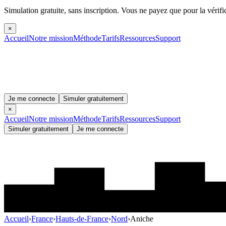
Simulation gratuite, sans inscription.
Vous ne payez que pour la vérifi
×
Accueil
Notre mission
Méthode
Tarifs
Ressources
Support
Je me connecte
Simuler gratuitement
×
Accueil
Notre mission
Méthode
Tarifs
Ressources
Support
Simuler gratuitement
Je me connecte
Accueil
›
France
›
Hauts-de-France
›
Nord
›
Aniche