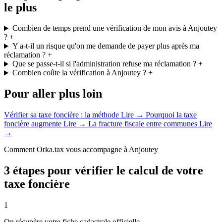
le plus
Combien de temps prend une vérification de mon avis à Anjoutey
?
+
Y a-t-il un risque qu'on me demande de payer plus après ma
réclamation ?
+
Que se passe-t-il si l'administration refuse ma réclamation ?
+
Combien coûte la vérification à Anjoutey ?
+
Pour aller plus loin
Vérifier sa taxe foncière : la méthode
Lire →
Pourquoi la taxe
foncière augmente
Lire →
La fracture fiscale entre communes
Lire
→
Comment Orka.tax vous accompagne à Anjoutey
3 étapes pour vérifier le calcul de votre
taxe foncière
1
On récupère votre fiche cadastrale officielle