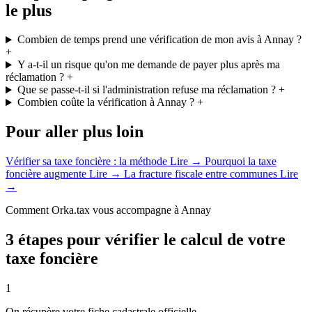
le plus
Combien de temps prend une vérification de mon avis à Annay ?
+
Y a-t-il un risque qu'on me demande de payer plus après ma
réclamation ?
+
Que se passe-t-il si l'administration refuse ma réclamation ?
+
Combien coûte la vérification à Annay ?
+
Pour aller plus loin
Vérifier sa taxe foncière : la méthode
Lire →
Pourquoi la taxe
foncière augmente
Lire →
La fracture fiscale entre communes
Lire
→
Comment Orka.tax vous accompagne à Annay
3 étapes pour vérifier le calcul de votre
taxe foncière
1
On récupère votre fiche cadastrale officielle