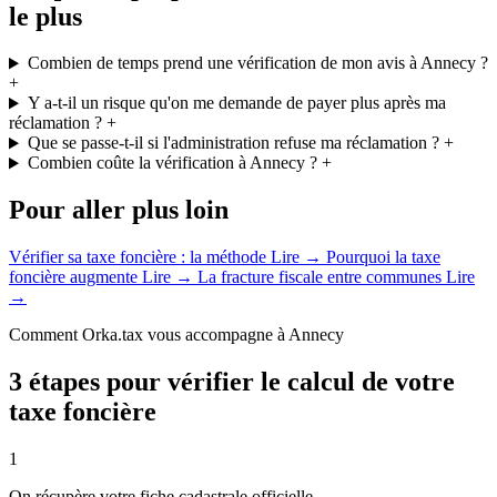
le plus
Combien de temps prend une vérification de mon avis à Annecy ?
+
Y a-t-il un risque qu'on me demande de payer plus après ma
réclamation ?
+
Que se passe-t-il si l'administration refuse ma réclamation ?
+
Combien coûte la vérification à Annecy ?
+
Pour aller plus loin
Vérifier sa taxe foncière : la méthode
Lire →
Pourquoi la taxe
foncière augmente
Lire →
La fracture fiscale entre communes
Lire
→
Comment Orka.tax vous accompagne à Annecy
3 étapes pour vérifier le calcul de votre
taxe foncière
1
On récupère votre fiche cadastrale officielle