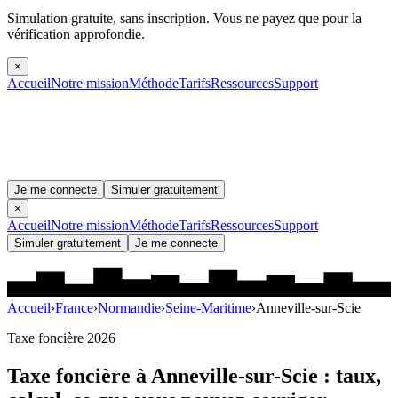
Simulation gratuite, sans inscription.
Vous ne payez que pour la
vérification approfondie.
×
Accueil
Notre mission
Méthode
Tarifs
Ressources
Support
Je me connecte
Simuler gratuitement
×
Accueil
Notre mission
Méthode
Tarifs
Ressources
Support
Simuler gratuitement
Je me connecte
Accueil
›
France
›
Normandie
›
Seine-Maritime
›
Anneville-sur-Scie
Taxe foncière 2026
Taxe foncière à
Anneville-sur-Scie
: taux,