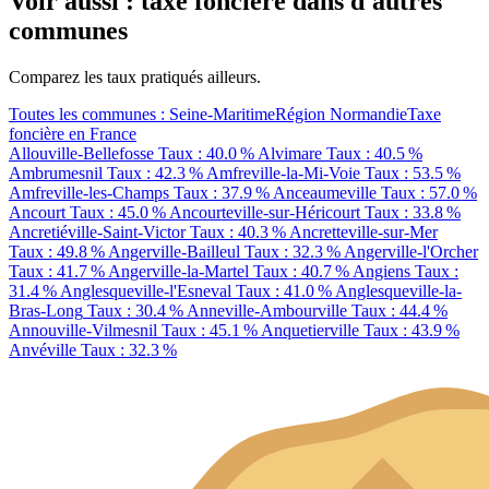
Voir aussi : taxe foncière dans d'autres
communes
Comparez les taux pratiqués ailleurs.
Toutes les communes : Seine-Maritime
Région Normandie
Taxe
foncière en France
Allouville-Bellefosse
Taux : 40.0 %
Alvimare
Taux : 40.5 %
Ambrumesnil
Taux : 42.3 %
Amfreville-la-Mi-Voie
Taux : 53.5 %
Amfreville-les-Champs
Taux : 37.9 %
Anceaumeville
Taux : 57.0 %
Ancourt
Taux : 45.0 %
Ancourteville-sur-Héricourt
Taux : 33.8 %
Ancretiéville-Saint-Victor
Taux : 40.3 %
Ancretteville-sur-Mer
Taux : 49.8 %
Angerville-Bailleul
Taux : 32.3 %
Angerville-l'Orcher
Taux : 41.7 %
Angerville-la-Martel
Taux : 40.7 %
Angiens
Taux :
31.4 %
Anglesqueville-l'Esneval
Taux : 41.0 %
Anglesqueville-la-
Bras-Long
Taux : 30.4 %
Anneville-Ambourville
Taux : 44.4 %
Annouville-Vilmesnil
Taux : 45.1 %
Anquetierville
Taux : 43.9 %
Anvéville
Taux : 32.3 %