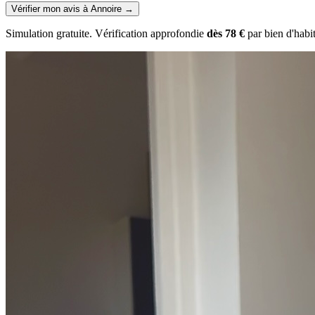
Vérifier mon avis à Annoire
→
Simulation gratuite. Vérification approfondie
dès 78 €
par bien d'habi