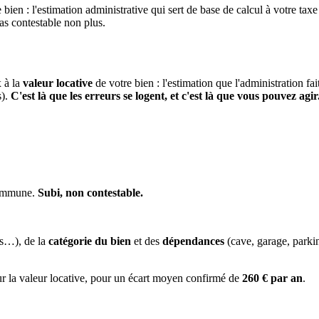
 bien : l'estimation administrative qui sert de base de calcul à votre taxe
pas contestable non plus.
x à la
valeur locative
de votre bien : l'estimation que l'administration fa
s).
C'est là que les erreurs se logent, et c'est là que vous pouvez agir
 commune.
Subi, non contestable.
es…), de la
catégorie du bien
et des
dépendances
(cave, garage, park
ur la valeur locative, pour un écart moyen confirmé de
260 € par an
.