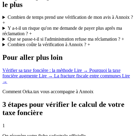
le plus
Combien de temps prend une vérification de mon avis à Annoix ?
+
Y a-t-il un risque qu'on me demande de payer plus après ma
réclamation ?
+
Que se passe-t-il si l'administration refuse ma réclamation ?
+
Combien coûte la vérification à Annoix ?
+
Pour aller plus loin
Vérifier sa taxe foncière : la méthode
Lire →
Pourquoi la taxe
foncière augmente
Lire →
La fracture fiscale entre communes
Lire
→
Comment Orka.tax vous accompagne à Annoix
3 étapes pour vérifier le calcul de votre
taxe foncière
1
On récupère votre fiche cadastrale officielle