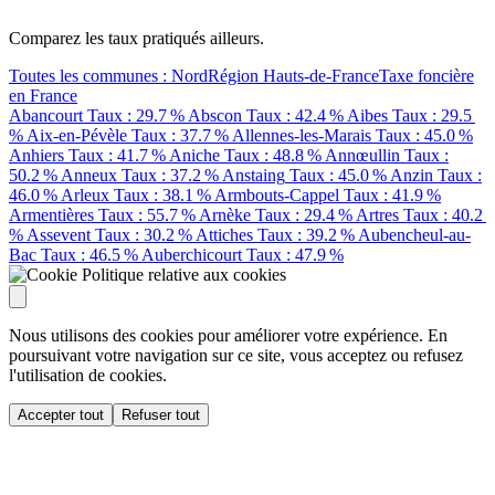
Comparez les taux pratiqués ailleurs.
Toutes les communes : Nord
Région Hauts-de-France
Taxe foncière
en France
Abancourt
Taux : 29.7 %
Abscon
Taux : 42.4 %
Aibes
Taux : 29.5
%
Aix-en-Pévèle
Taux : 37.7 %
Allennes-les-Marais
Taux : 45.0 %
Anhiers
Taux : 41.7 %
Aniche
Taux : 48.8 %
Annœullin
Taux :
50.2 %
Anneux
Taux : 37.2 %
Anstaing
Taux : 45.0 %
Anzin
Taux :
46.0 %
Arleux
Taux : 38.1 %
Armbouts-Cappel
Taux : 41.9 %
Armentières
Taux : 55.7 %
Arnèke
Taux : 29.4 %
Artres
Taux : 40.2
%
Assevent
Taux : 30.2 %
Attiches
Taux : 39.2 %
Aubencheul-au-
Bac
Taux : 46.5 %
Auberchicourt
Taux : 47.9 %
Politique relative aux cookies
Nous utilisons des cookies pour améliorer votre expérience. En
poursuivant votre navigation sur ce site, vous acceptez ou refusez
l'utilisation de cookies.
Accepter tout
Refuser tout