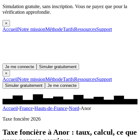
Simulation gratuite, sans inscription.
Vous ne payez que pour la
vérification approfondie.
×
Accueil
Notre mission
Méthode
Tarifs
Ressources
Support
Je me connecte
Simuler gratuitement
×
Accueil
Notre mission
Méthode
Tarifs
Ressources
Support
Simuler gratuitement
Je me connecte
Accueil
›
France
›
Hauts-de-France
›
Nord
›
Anor
Taxe foncière 2026
Taxe foncière à
Anor
: taux, calcul, ce que