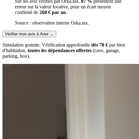
Sur les avis vérifiés par Orka.tax,
87 %
présentent une
erreur sur la valeur locative, pour un écart moyen
confirmé de
260 € par an
.
Source : observation interne Orka.tax.
Vérifier mon avis à Anor
→
Simulation gratuite. Vérification approfondie
dès 78 €
par bien
d'habitation,
toutes les dépendances offertes
(cave, garage,
parking, box).