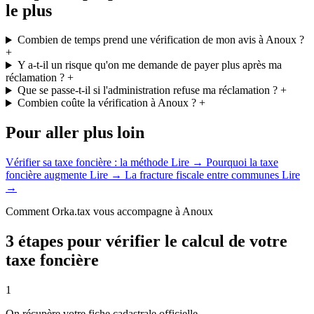
le plus
Combien de temps prend une vérification de mon avis à Anoux ?
+
Y a-t-il un risque qu'on me demande de payer plus après ma
réclamation ?
+
Que se passe-t-il si l'administration refuse ma réclamation ?
+
Combien coûte la vérification à Anoux ?
+
Pour aller plus loin
Vérifier sa taxe foncière : la méthode
Lire →
Pourquoi la taxe
foncière augmente
Lire →
La fracture fiscale entre communes
Lire
→
Comment Orka.tax vous accompagne à Anoux
3 étapes pour vérifier le calcul de votre
taxe foncière
1
On récupère votre fiche cadastrale officielle